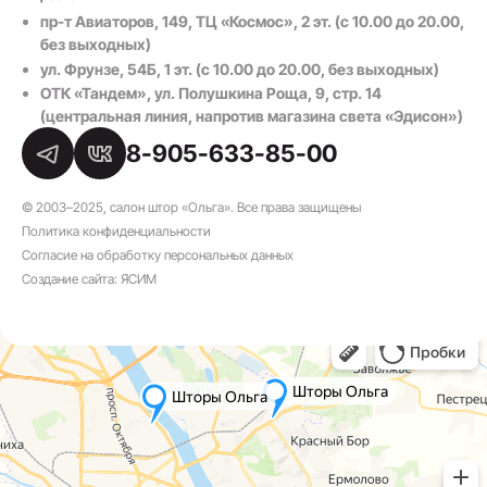
пр-т Авиаторов, 149, ТЦ «Космос», 2 эт. (с 10.00 до 20.00,
без выходных)
ул. Фрунзе, 54Б, 1 эт. (с 10.00 до 20.00, без выходных)
ОТК «Тандем», ул. Полушкина Роща, 9, стр. 14
(центральная линия, напротив магазина света «Эдисон»)
8-905-633-85-00
© 2003–2025, салон штор «Ольга». Все права защищены
Политика конфиденциальности
|
Согласие на обработку персональных данных
Создание сайта:
ЯСИМ